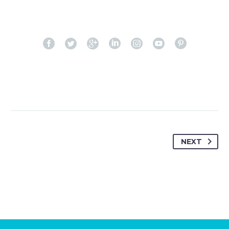
NEXT
JENIFFER BURNS
Creative Heads Inc.
TheGem comes with an extended powerful theme options
panel, which allows you to customize just anything in an
appearance of your website – with few clicks.