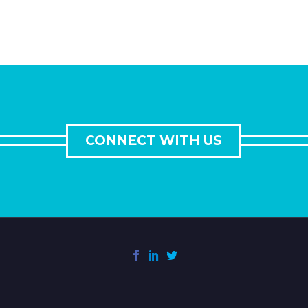
the best performance results. Tested with
pagespeed insights &amp; co., it delivers
even better results with super cache
&amp; minification.

CONNECT WITH US