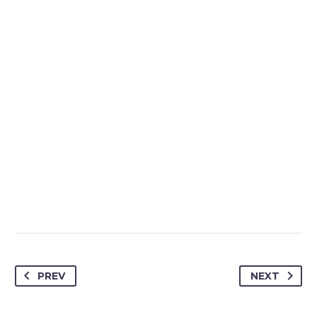
of your website – with few clicks.

MARCUS FIELDS
Marketing Manager
PREV
NEXT
This powerful theme was optimised to get