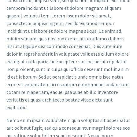
consectetur, adipisci velit, sed quia non numquam eius modi
tempora incidunt ut labore et dolore magnam aliquam
quaerat volupta tem. Lorem ipsum dolor sit amet,
consectetur adipisicing elit, sed do eiusmod tempor
incididunt ut labore et dolore magna aliqua. Ut enim ad
minim veniam, quis nostrud exercitation ullamco laboris
nisi ut aliquip ex ea commodo consequat. Duis aute irure
dolor in reprehenderit in voluptate velit esse cillum dolore
eu fugiat nulla pariatur. Excepteur sint occaecat cupidatat
non proident, sunt in culpa qui officia deserunt mollit anim
id est laborum. Sed ut perspiciatis unde omnis iste natus
error sit voluptatem accusantium doloremque laudantium,
totam rem aperiam, eaque ipsa quae ab illo inventore
veritatis et quasi architecto beatae vitae dicta sunt
explicabo.
Nemo enim ipsam voluptatem quia voluptas sit aspernatur
aut odit aut fugit, sed quia consequuntur magni dolores eos
qui ratione voluptatem sequi nesciunt. Neque porro