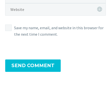
cursus a sit amet mauris.
auctor, nisi elit consequat ipsum,
nec sagittis sem nibh id elit. Duis
sed odio sit amet nibh vulputate
cursus a sit amet mauris.
Save my name, email, and website in this browser for
the next time I comment.
SEND COMMENT