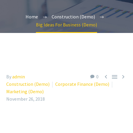
Home
Construction (Demo)
Big Ideas For Business (Demo)



By
admin
0
Construction (Demo)
Corporate Finance (Demo)
Marketing (Demo)
November 26, 2018